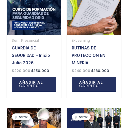
$220.000.
$150.000.
$240.000.
$180.000.
Semi Presencial
E-Learning
GUARDIA DE
RUTINAS DE
SEGURIDAD – Inicio
PROTECCION EN
Julio 2026
MINERIA
$
220.000
$
150.000
$
240.000
$
180.000
AÑADIR AL
AÑADIR AL
CARRITO
CARRITO
El
El
El
El
precio
precio
precio
precio
¡Oferta!
¡Oferta!
original
actual
original
actual
era:
es:
era:
es: