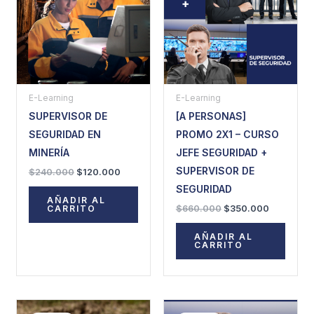
$240.000.
$120.000.
$660.000.
$350.000
E-Learning
E-Learning
SUPERVISOR DE
[A PERSONAS]
SEGURIDAD EN
PROMO 2X1 – CURSO
MINERÍA
JEFE SEGURIDAD +
SUPERVISOR DE
$
240.000
$
120.000
SEGURIDAD
AÑADIR AL
$
660.000
$
350.000
CARRITO
AÑADIR AL
CARRITO
El
El
El
El