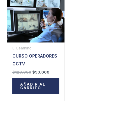
era:
es:
$120.000.
$90.000.
E-Learning
CURSO OPERADORES
CCTV
$
120.000
$
90.000
AÑADIR AL
CARRITO