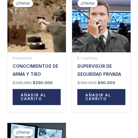
precio
precio
precio
precio
¡Oferta!
¡Oferta!
original
actual
original
actual
era:
es:
era:
es:
$389.990.
$250.000.
$180.000.
$90.000.
Presencial
E-Learning
CONOCIMIENTOS DE
SUPERVISOR DE
ARMA Y TIRO
SEGURIDAD PRIVADA
$
389.990
$
250.000
$
180.000
$
90.000
AÑADIR AL
AÑADIR AL
CARRITO
CARRITO
El
El
precio
precio
¡Oferta!
original
actual